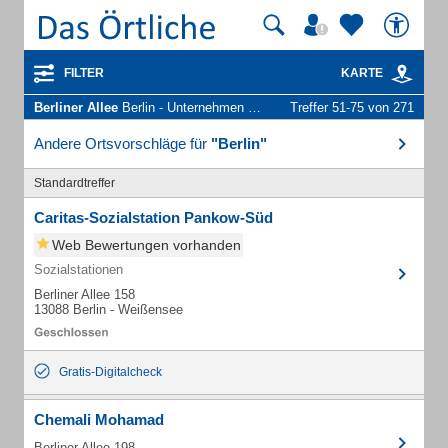
FILTER
KARTE
Berliner Allee
Berlin - Unternehmen und Personen
Treffer 51-75 von 271
Andere Ortsvorschläge für
"Berlin"
Standardtreffer
Caritas-Sozialstation Pankow-Süd
Web Bewertungen vorhanden
Sozialstationen
Berliner Allee 158
13088 Berlin - Weißensee
Gratis-Digitalcheck
Chemali Mohamad
Berliner Allee 198