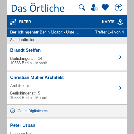
FILTER
KARTE
Berlichingenstr
Berlin Moabit - Unternehmen und Personen
Treffer 1-4 von 4
Standardtreffer
Brandt Steffen
Berlichingenstr. 14
10553 Berlin - Moabit
Christian Müller Architekt
Architektur
Berlichingenstr. 5
10553 Berlin - Moabit
Gratis-Digitalcheck
Peter Urban
Innenausbau