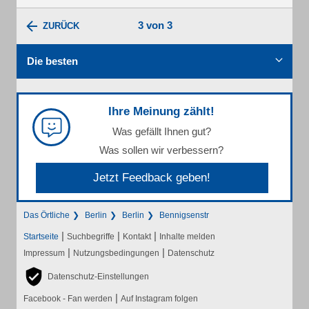
3 von 3
ZURÜCK
Die besten
Ihre Meinung zählt!
Was gefällt Ihnen gut?
Was sollen wir verbessern?
Jetzt Feedback geben!
Das Örtliche
Berlin
Berlin
Bennigsenstr
|
|
|
Startseite
Suchbegriffe
Kontakt
Inhalte melden
|
|
Impressum
Nutzungsbedingungen
Datenschutz
Datenschutz-Einstellungen
|
Facebook - Fan werden
Auf Instagram folgen