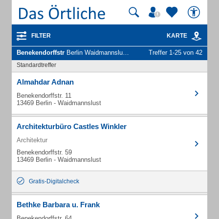
FILTER
KARTE
Benekendorffstr
Berlin Waidmannslust - Unternehmen und Personen
Treffer 1-25 von 42
Standardtreffer
Almahdar Adnan
Benekendorffstr. 11
13469 Berlin - Waidmannslust
Architekturbüro Castles Winkler
Architektur
Benekendorffstr. 59
13469 Berlin - Waidmannslust
Gratis-Digitalcheck
Bethke Barbara u. Frank
Benekendorffstr. 64