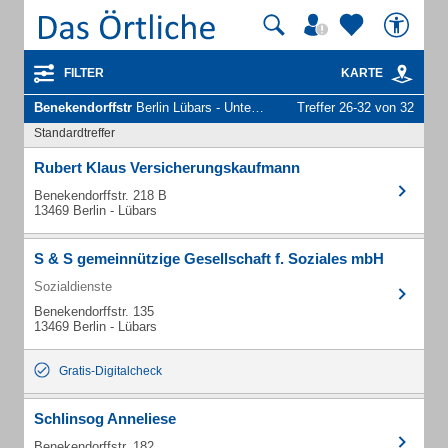
FILTER
KARTE
Benekendorffstr
Berlin Lübars - Unternehmen und Personen
Treffer 26-32 von 32
Standardtreffer
Rubert Klaus Versicherungskaufmann
Benekendorffstr. 218 B
13469 Berlin - Lübars
S & S gemeinnützige Gesellschaft f. Soziales mbH
Sozialdienste
Benekendorffstr. 135
13469 Berlin - Lübars
Gratis-Digitalcheck
Schlinsog Anneliese
Benekendorffstr. 182