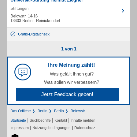
Stiftungen
Belowstr. 14-16
13403 Berlin - Reinickendorf
Gratis-Digitalcheck
1 von 1
Ihre Meinung zählt!
Was gefällt Ihnen gut?
Was sollen wir verbessern?
Jetzt Feedback geben!
Das Örtliche
Berlin
Berlin
Belowstr
|
|
|
Startseite
Suchbegriffe
Kontakt
Inhalte melden
|
|
Impressum
Nutzungsbedingungen
Datenschutz