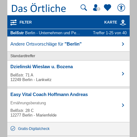
FILTER
KARTE
Belßstr
Berlin - Unternehmen und Personen
Treffer 1-25 von 40
Andere Ortsvorschläge für
"Berlin"
Standardtreffer
Dzielinski Wieslaw u. Bozena
Belßstr. 71 A
12249 Berlin - Lankwitz
Easy Vital Coach Hoffmann Andreas
Ernährungsberatung
Belßstr. 28 C
12277 Berlin - Marienfelde
Gratis-Digitalcheck