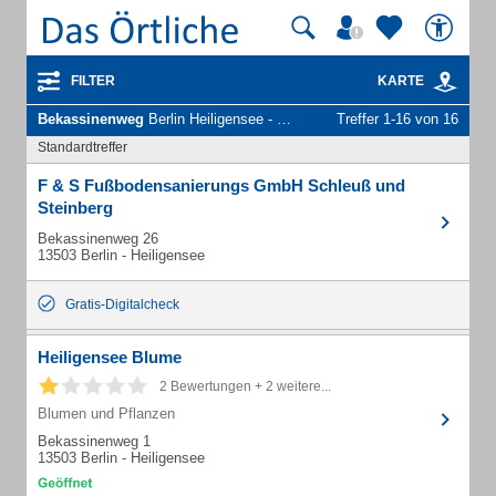
FILTER
KARTE
Bekassinenweg
Berlin Heiligensee - Unternehmen und Personen
Treffer 1-16 von 16
Standardtreffer
F & S Fußbodensanierungs GmbH Schleuß und
Steinberg
Bekassinenweg 26
13503 Berlin - Heiligensee
Gratis-Digitalcheck
Heiligensee Blume
2 Bewertungen + 2 weitere...
Blumen und Pflanzen
Bekassinenweg 1
13503 Berlin - Heiligensee