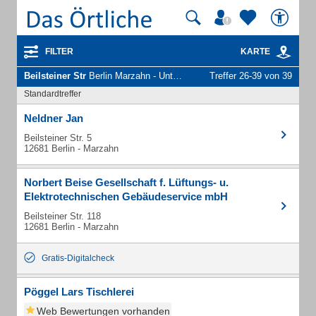
FILTER
KARTE
Beilsteiner Str
Berlin Marzahn - Unternehmen und Personen
Treffer 26-39 von 39
Standardtreffer
Neldner Jan
Beilsteiner Str. 5
12681 Berlin - Marzahn
Norbert Beise Gesellschaft f. Lüftungs- u.
Elektrotechnischen Gebäudeservice mbH
Beilsteiner Str. 118
12681 Berlin - Marzahn
Gratis-Digitalcheck
Pöggel Lars Tischlerei
Web Bewertungen vorhanden