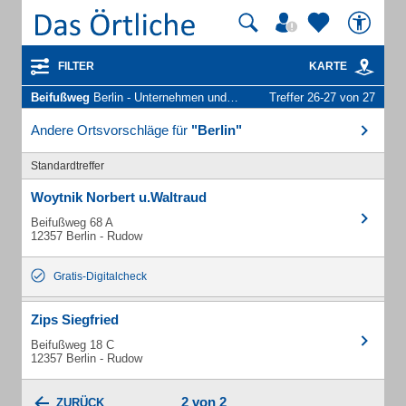
FILTER
KARTE
Beifußweg
Berlin - Unternehmen und Personen
Treffer 26-27 von 27
Andere Ortsvorschläge für
"Berlin"
Standardtreffer
Woytnik Norbert u.Waltraud
Beifußweg 68 A
12357 Berlin - Rudow
Gratis-Digitalcheck
Zips Siegfried
Beifußweg 18 C
12357 Berlin - Rudow
2 von 2
ZURÜCK