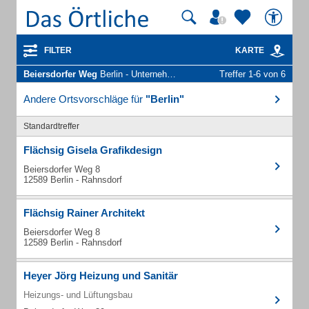
FILTER
KARTE
Beiersdorfer Weg
Berlin - Unternehmen und Personen
Treffer 1-6 von 6
Andere Ortsvorschläge für
"Berlin"
Standardtreffer
Flächsig Gisela Grafikdesign
Beiersdorfer Weg 8
12589 Berlin - Rahnsdorf
Flächsig Rainer Architekt
Beiersdorfer Weg 8
12589 Berlin - Rahnsdorf
Heyer Jörg Heizung und Sanitär
Heizungs- und Lüftungsbau