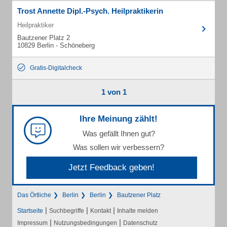
Trost Annette Dipl.-Psych. Heilpraktikerin
Heilpraktiker
Bautzener Platz 2
10829 Berlin - Schöneberg
Gratis-Digitalcheck
1 von 1
Ihre Meinung zählt!
Was gefällt Ihnen gut?
Was sollen wir verbessern?
Jetzt Feedback geben!
Das Örtliche
Berlin
Berlin
Bautzener Platz
|
|
|
Startseite
Suchbegriffe
Kontakt
Inhalte melden
|
|
Impressum
Nutzungsbedingungen
Datenschutz