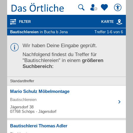
FILTER
KARTE
Bautischlereien
in Bucha b Jena
Treffer 1-6 von 6
Wir haben Deine Eingabe geprüft.
Nachfolgend findest du Treffer für
"Bautischlereien" in einem
größeren
Suchbereich:
Standardtreffer
Mario Schulz Möbelmontage
Bautischlereien
Jägersdorf 38
07768 Schöps - Jägersdorf
Bautischlerei Thomas Adler