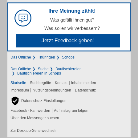
Ihre Meinung zählt!
Was gefällt Ihnen gut?
Was sollen wir verbessern?
Jetzt Feedback geben!
Das Örtliche
Thüringen
Schöps
Das Örtliche
Suche
Bautischlereien
Bautischlereien in Schöps
|
|
|
Startseite
Suchbegriffe
Kontakt
Inhalte melden
|
|
Impressum
Nutzungsbedingungen
Datenschutz
Datenschutz-Einstellungen
|
Facebook - Fan werden
Auf Instagram folgen
Über den Messenger suchen
Zur Desktop-Seite wechseln