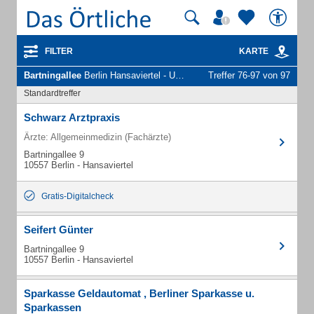
FILTER
KARTE
Bartningallee
Berlin Hansaviertel - Unternehmen und Personen
Treffer 76-97 von 97
Standardtreffer
Schwarz Arztpraxis
Ärzte: Allgemeinmedizin (Fachärzte)
Bartningallee 9
10557 Berlin - Hansaviertel
Gratis-Digitalcheck
Seifert Günter
Bartningallee 9
10557 Berlin - Hansaviertel
Sparkasse Geldautomat , Berliner Sparkasse u.
Sparkassen