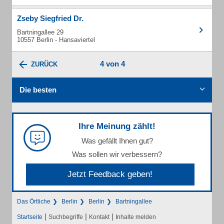
Zseby Siegfried Dr.
Bartningallee 29
10557 Berlin - Hansaviertel
4 von 4
ZURÜCK
Die besten
Ihre Meinung zählt!
Was gefällt Ihnen gut?
Was sollen wir verbessern?
Jetzt Feedback geben!
Das Örtliche
Berlin
Berlin
Bartningallee
|
|
|
Startseite
Suchbegriffe
Kontakt
Inhalte melden