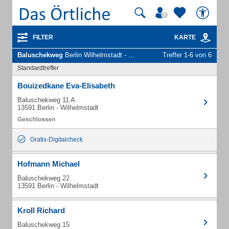
FILTER
KARTE
Baluschekweg
Berlin Wilhelmstadt - Unternehmen und Personen
Treffer 1-6 von 6
Standardtreffer
Bouizedkane Eva-Elisabeth
Baluschekweg 11 A
13591 Berlin - Wilhelmstadt
Gratis-Digitalcheck
Hofmann Michael
Baluschekweg 22
13591 Berlin - Wilhelmstadt
Kroll Richard
Baluschekweg 15