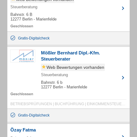
Steuerberatung
Bahnstr. 6 B
12277 Berlin - Marienfelde
Gratis-Digitalcheck
Mößler Bernhard Dipl.-Kfm.
Steuerberater
Web Bewertungen vorhanden
Steuerberatung
Bahnstr. 6 b
12277 Berlin - Marienfelde
BETRIEBSPRÜFUNGEN | BUCHFÜHRUNG | EINKOMMENSTEUER | EINZELUNTERNEHMEN | ERBSCHAFTSTEUER | EXISTENZGRÜNDUNG | FINANZBUCHHALTUNG | GEHALTSABRECHNUNG | GEWERBESTEUER | JAHRESABSCHLUSS | JAHRESABSCHLUSS | KÖRPERSCHAFTSTEUER | LOHNABRECHNUNG | STEUERERKLÄRUNG | UMSATZSTEUER | BAULOHNBUCHHALTUNG | BETRIEBLICHE STEUERERKLÄRUNG | BETRIEBSBUCHHALTUNG | BILANZBUCHFÜHRUNG
Gratis-Digitalcheck
Özay Fatma