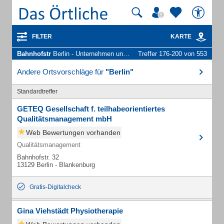
FILTER
KARTE
Bahnhofstr
Berlin - Unternehmen und Personen
Treffer 176-200 von 553
Andere Ortsvorschläge für
"Berlin"
Standardtreffer
GETEQ Gesellschaft f. teilhabeorientiertes
Qualitätsmanagement mbH
Web Bewertungen vorhanden
Qualitätsmanagement
Bahnhofstr. 32
13129 Berlin - Blankenburg
Gratis-Digitalcheck
Gina Viehstädt Physiotherapie