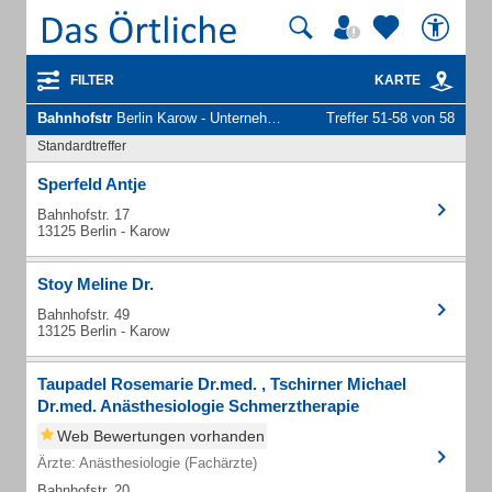
FILTER
KARTE
Bahnhofstr
Berlin Karow - Unternehmen und Personen
Treffer 51-58 von 58
Standardtreffer
Sperfeld Antje
Bahnhofstr. 17
13125 Berlin - Karow
Stoy Meline Dr.
Bahnhofstr. 49
13125 Berlin - Karow
Taupadel Rosemarie Dr.med. , Tschirner Michael
Dr.med. Anästhesiologie Schmerztherapie
Web Bewertungen vorhanden
Ärzte: Anästhesiologie (Fachärzte)
Bahnhofstr. 20