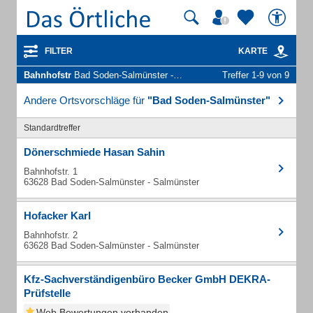
FILTER
KARTE
Bahnhofstr
Bad Soden-Salmünster - Unternehmen und Personen
Treffer 1-9 von 9
Andere Ortsvorschläge für
"Bad Soden-Salmünster"
Standardtreffer
Dönerschmiede Hasan Sahin
Bahnhofstr. 1
63628 Bad Soden-Salmünster - Salmünster
Hofacker Karl
Bahnhofstr. 2
63628 Bad Soden-Salmünster - Salmünster
Kfz-Sachverständigenbüro Becker GmbH DEKRA-
Prüfstelle
Web Bewertungen vorhanden