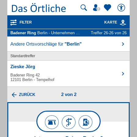
FILTER
KARTE
Badener Ring
Berlin - Unternehmen und Personen
Treffer 26-26 von 26
Andere Ortsvorschläge für
"Berlin"
Standardtreffer
Zieske Jörg
Badener Ring 42
12101 Berlin - Tempelhof
2 von 2
ZURÜCK