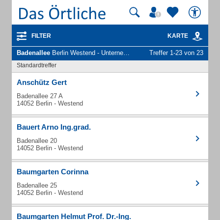
FILTER
KARTE
Badenallee
Berlin Westend - Unternehmen und Personen
Treffer 1-23 von 23
Standardtreffer
Anschütz Gert
Badenallee 27 A
14052 Berlin - Westend
Bauert Arno Ing.grad.
Badenallee 20
14052 Berlin - Westend
Baumgarten Corinna
Badenallee 25
14052 Berlin - Westend
Baumgarten Helmut Prof. Dr.-Ing.