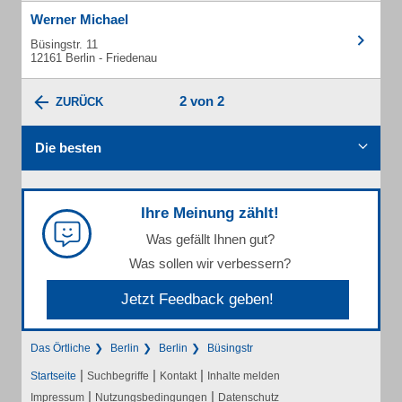
Werner Michael
Büsingstr. 11
12161 Berlin - Friedenau
2 von 2
ZURÜCK
Die besten
Ihre Meinung zählt!
Was gefällt Ihnen gut?
Was sollen wir verbessern?
Jetzt Feedback geben!
Das Örtliche
Berlin
Berlin
Büsingstr
|
|
|
Startseite
Suchbegriffe
Kontakt
Inhalte melden
|
|
Impressum
Nutzungsbedingungen
Datenschutz