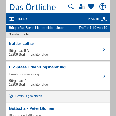
FILTER
KARTE
Bürgipfad
Berlin Lichterfelde - Unternehmen und Personen
Treffer 1-19 von 19
Standardtreffer
Buttler Lothar
Bürgipfad 9 A
12209 Berlin - Lichterfelde
ESSpress Ernährungsberatung
Ernährungsberatung
Bürgipfad 7
12209 Berlin - Lichterfelde
Gratis-Digitalcheck
Gottschalk Peter Blumen
Blumen und Pflanzen