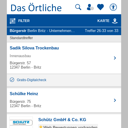
FILTER
KARTE
Bürgerstr
Berlin Britz - Unternehmen und Personen
Treffer 26-33 von 33
Standardtreffer
Sadik Silova Trockenbau
Innenausbau
Bürgerstr. 57
12347 Berlin - Britz
Gratis-Digitalcheck
Schülke Heinz
Bürgerstr. 75
12347 Berlin - Britz
Schütz GmbH & Co. KG
Web Bewertungen vorhanden