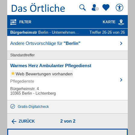
FILTER
KARTE
Bürgerheimstr
Berlin - Unternehmen und Personen
Treffer 26-26 von 26
Andere Ortsvorschläge für
"Berlin"
Standardtreffer
Warmes Herz Ambulanter Pflegedienst
Web Bewertungen vorhanden
Pflegedienste
Bürgerheimstr. 4
10365 Berlin - Lichtenberg
Gratis-Digitalcheck
2 von 2
ZURÜCK