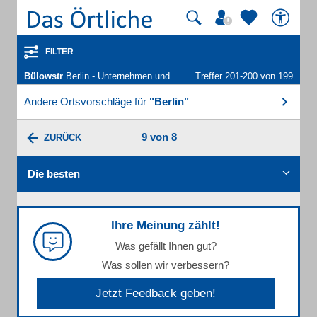
FILTER
Bülowstr
Berlin - Unternehmen und Personen
Treffer 201-200 von 199
Andere Ortsvorschläge für
"Berlin"
9 von 8
ZURÜCK
Die besten
Ihre Meinung zählt!
Was gefällt Ihnen gut?
Was sollen wir verbessern?
Jetzt Feedback geben!