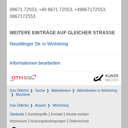
08671 72553, +49 8671 72553, +49867172553,
0867172553
WEITERE EINTRÄGE AUF GLEICHER STRASSE
Neuöttinger Str. in Winhöring
Informationen bearbeiten
Das Örtliche
Suche
Bibliotheken
Bibliotheken in Winhöring
Bücherei
Das Örtliche
Bayern
Winhöring
|
|
|
Startseite
Suchbegriffe
Kontakt
Inhalte melden
|
|
Impressum
Nutzungsbedingungen
Datenschutz