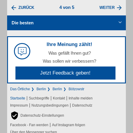
4 von 5
ZURÜCK
WEITER
Die besten
Ihre Meinung zählt!
Was gefällt Ihnen gut?
Was sollen wir verbessern?
Jetzt Feedback geben!
Das Örtliche
Berlin
Berlin
Bötzowstr
|
|
|
Startseite
Suchbegriffe
Kontakt
Inhalte melden
|
|
Impressum
Nutzungsbedingungen
Datenschutz
Datenschutz-Einstellungen
|
Facebook - Fan werden
Auf Instagram folgen
Über den Messenger suchen