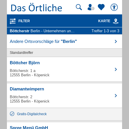
FILTER
KARTE
Böttcherstr
Berlin - Unternehmen und Personen
Treffer 1-3 von 3
Andere Ortsvorschläge für
"Berlin"
Standardtreffer
Böttcher Björn
Böttcherstr. 1 a
12555 Berlin - Köpenick
Diamantwimpern
Böttcherstr. 2
12555 Berlin - Köpenick
Gratis-Digitalcheck
Spree Menü GmbH