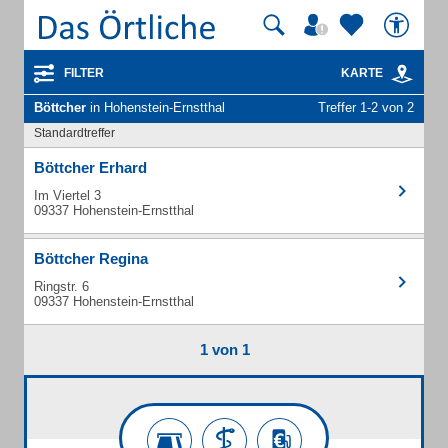
FILTER
KARTE
Böttcher
in Hohenstein-Ernstthal
Treffer 1-2 von 2
Standardtreffer
Böttcher Erhard
Im Viertel 3
09337 Hohenstein-Ernstthal
Böttcher Regina
Ringstr. 6
09337 Hohenstein-Ernstthal
1 von 1