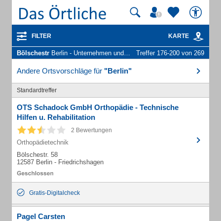
FILTER
KARTE
Bölschestr
Berlin - Unternehmen und Personen
Treffer 176-200 von 269
Andere Ortsvorschläge für
"Berlin"
Standardtreffer
OTS Schadock GmbH Orthopädie - Technische
Hilfen u. Rehabilitation
2 Bewertungen
Orthopädietechnik
Bölschestr. 58
12587 Berlin - Friedrichshagen
Gratis-Digitalcheck
Pagel Carsten