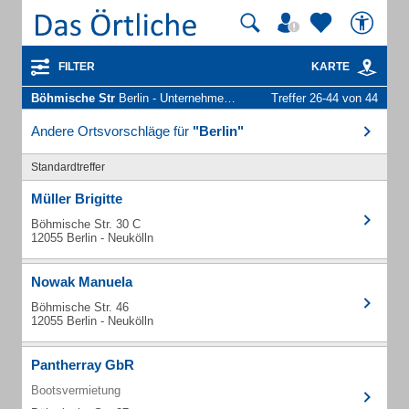
FILTER
KARTE
Böhmische Str
Berlin - Unternehmen und Personen
Treffer 26-44 von 44
Andere Ortsvorschläge für
"Berlin"
Standardtreffer
Müller Brigitte
Böhmische Str. 30 C
12055 Berlin - Neukölln
Nowak Manuela
Böhmische Str. 46
12055 Berlin - Neukölln
Pantherray GbR
Bootsvermietung