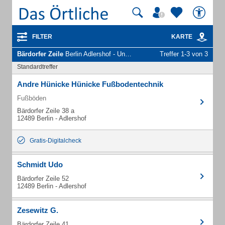
FILTER
KARTE
Bärdorfer Zeile
Berlin Adlershof - Unternehmen und Personen
Treffer 1-3 von 3
Standardtreffer
Andre Hünicke Hünicke Fußbodentechnik
Fußböden
Bärdorfer Zeile 38 a
12489 Berlin - Adlershof
Gratis-Digitalcheck
Schmidt Udo
Bärdorfer Zeile 52
12489 Berlin - Adlershof
Zesewitz G.
Bärdorfer Zeile 41