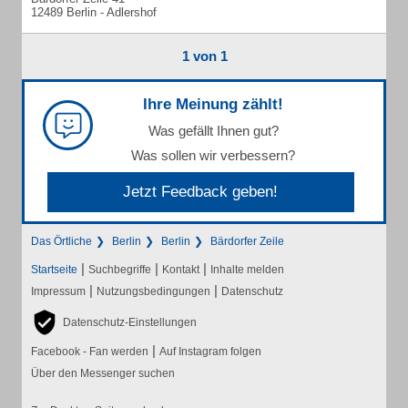
12489 Berlin - Adlershof
1 von 1
Ihre Meinung zählt!
Was gefällt Ihnen gut?
Was sollen wir verbessern?
Jetzt Feedback geben!
Das Örtliche
Berlin
Berlin
Bärdorfer Zeile
|
|
|
Startseite
Suchbegriffe
Kontakt
Inhalte melden
|
|
Impressum
Nutzungsbedingungen
Datenschutz
Datenschutz-Einstellungen
|
Facebook - Fan werden
Auf Instagram folgen
Über den Messenger suchen