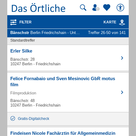
FILTER
KARTE
Bänschstr
Berlin Friedrichshain - Unternehmen und Personen
Treffer 26-50 von 141
Standardtreffer
Erler Silke
Bänschstr. 28
10247 Berlin - Friedrichshain
Felice Fornabaio und Sven Mesinovic GbR motus
film
Filmproduktion
Bänschstr. 48
10247 Berlin - Friedrichshain
Gratis-Digitalcheck
Findeisen Nicole Fachärztin für Allgemeinmedizin