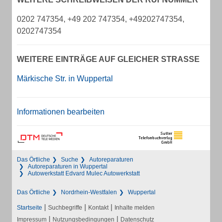
0202 747354, +49 202 747354, +49202747354,
0202747354
WEITERE EINTRÄGE AUF GLEICHER STRASSE
Märkische Str. in Wuppertal
Informationen bearbeiten
Das Örtliche
Suche
Autoreparaturen
Autoreparaturen in Wuppertal
Autowerkstatt Edvard Mulec Autowerkstatt
Das Örtliche
Nordrhein-Westfalen
Wuppertal
|
|
|
Startseite
Suchbegriffe
Kontakt
Inhalte melden
|
|
Impressum
Nutzungsbedingungen
Datenschutz