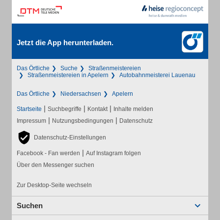
Jetzt die App herunterladen.
Das Örtliche
Suche
Straßenmeistereien
Straßenmeistereien in Apelern
Autobahnmeisterei Lauenau
Das Örtliche
Niedersachsen
Apelern
|
|
|
Startseite
Suchbegriffe
Kontakt
Inhalte melden
|
|
Impressum
Nutzungsbedingungen
Datenschutz
Datenschutz-Einstellungen
|
Facebook - Fan werden
Auf Instagram folgen
Über den Messenger suchen
Zur Desktop-Seite wechseln
Suchen