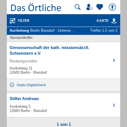
FILTER
KARTE
Aurikelweg
Berlin Biesdorf - Unternehmen und Personen
Treffer 1-2 von 2
Standardtreffer
Genossenschaft der kath. missionsärztl.
Schwestern e.V.
Beratungsstellen
Aurikelweg 11
12683 Berlin - Biesdorf
Gratis-Digitalcheck
Stiller Andreas
Aurikelweg 5
12683 Berlin - Biesdorf
1 von 1