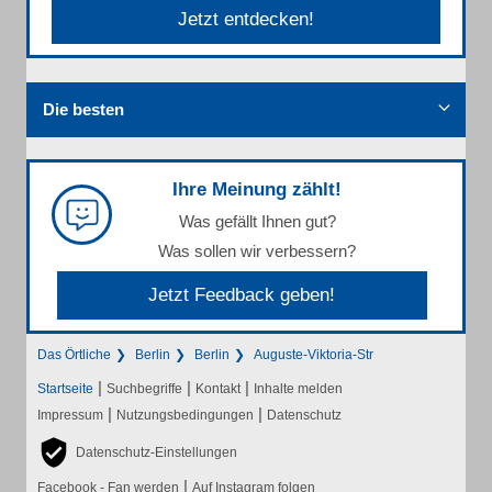
Jetzt entdecken!
Die besten
Ihre Meinung zählt!
Was gefällt Ihnen gut?
Was sollen wir verbessern?
Jetzt Feedback geben!
Das Örtliche
Berlin
Berlin
Auguste-Viktoria-Str
|
|
|
Startseite
Suchbegriffe
Kontakt
Inhalte melden
|
|
Impressum
Nutzungsbedingungen
Datenschutz
Datenschutz-Einstellungen
|
Facebook - Fan werden
Auf Instagram folgen