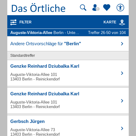
FILTER
KARTE
Auguste-Viktoria-Allee
Berlin - Unternehmen und Personen
Treffer 26-50 von 104
Andere Ortsvorschläge für
"Berlin"
Standardtreffer
Genzke Reinhard Dziubalka Karl
Auguste-Viktoria-Allee 101
13403 Berlin - Reinickendorf
Genzke Reinhard Dziubalka Karl
Auguste-Viktoria-Allee 101
13403 Berlin - Reinickendorf
Gerbsch Jürgen
Auguste-Viktoria-Allee 73
13403 Berlin - Reinickendorf