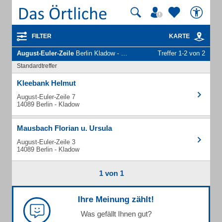
FILTER
KARTE
August-Euler-Zeile
Berlin Kladow - Unternehmen und Personen
Treffer 1-2 von 2
Standardtreffer
Kleebank Helmut
August-Euler-Zeile 7
14089 Berlin - Kladow
Mausbach Florian u. Ursula
August-Euler-Zeile 3
14089 Berlin - Kladow
1 von 1
Ihre Meinung zählt!
Was gefällt Ihnen gut?