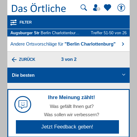
FILTER
Augsburger Str
Berlin Charlottenburg - Unternehmen und Personen
Treffer 51-50 von 26
Andere Ortsvorschläge für
"Berlin Charlottenburg"
3 von 2
ZURÜCK
Die besten
Ihre Meinung zählt!
Was gefällt Ihnen gut?
Was sollen wir verbessern?
Jetzt Feedback geben!