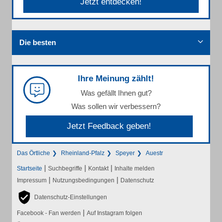
Jetzt entdecken!
Die besten
Ihre Meinung zählt!
Was gefällt Ihnen gut?
Was sollen wir verbessern?
Jetzt Feedback geben!
Das Örtliche
Rheinland-Pfalz
Speyer
Auestr
|
|
|
Startseite
Suchbegriffe
Kontakt
Inhalte melden
|
|
Impressum
Nutzungsbedingungen
Datenschutz
Datenschutz-Einstellungen
|
Facebook - Fan werden
Auf Instagram folgen