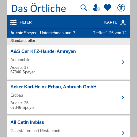
FILTER
KARTE
Auestr
Speyer - Unternehmen und Personen
Treffer 1-25 von 72
Standardtreffer
A&S Car KFZ-Handel Amreyan
Automobile
Auestr. 17
67346 Speyer
Acker Karl-Heinz Erbau, Abbruch GmbH
Erdbau
Auestr. 26
67346 Speyer
Ali Cetin Imbiss
Gaststätten und Restaurants