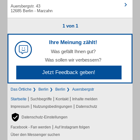
Auersbergstr. 43
12685 Berlin - Marzahn
1 von 1
Ihre Meinung zählt!
Was gefällt Ihnen gut?
Was sollen wir verbessern?
Jetzt Feedback geben!
Das Örtliche
Berlin
Berlin
Auersbergstr
|
|
|
Startseite
Suchbegriffe
Kontakt
Inhalte melden
|
|
Impressum
Nutzungsbedingungen
Datenschutz
Datenschutz-Einstellungen
|
Facebook - Fan werden
Auf Instagram folgen
Über den Messenger suchen