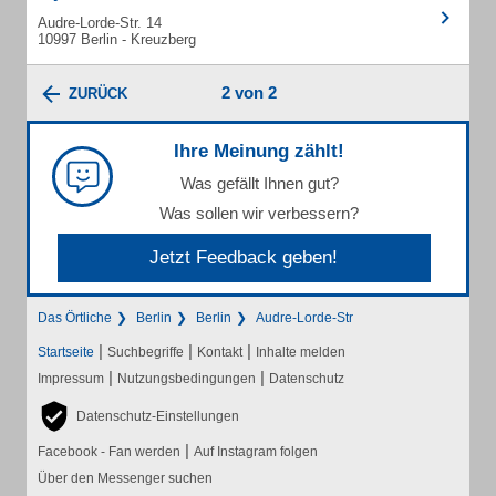
Audre-Lorde-Str. 14
10997 Berlin - Kreuzberg
2 von 2
ZURÜCK
Ihre Meinung zählt!
Was gefällt Ihnen gut?
Was sollen wir verbessern?
Jetzt Feedback geben!
Das Örtliche
Berlin
Berlin
Audre-Lorde-Str
|
|
|
Startseite
Suchbegriffe
Kontakt
Inhalte melden
|
|
Impressum
Nutzungsbedingungen
Datenschutz
Datenschutz-Einstellungen
|
Facebook - Fan werden
Auf Instagram folgen
Über den Messenger suchen