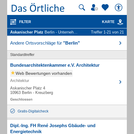
FILTER
KARTE
Askanischer Platz
Berlin - Unternehmen und Personen
Treffer 1-21 von 21
Andere Ortsvorschläge für
"Berlin"
Standardtreffer
Bundesarchitektenkammer e.V. Architektur
Web Bewertungen vorhanden
Architektur
Askanischer Platz 4
10963 Berlin - Kreuzberg
Gratis-Digitalcheck
Dipl.-Ing. FH René Josephs Gbäude- und
Energietechnik