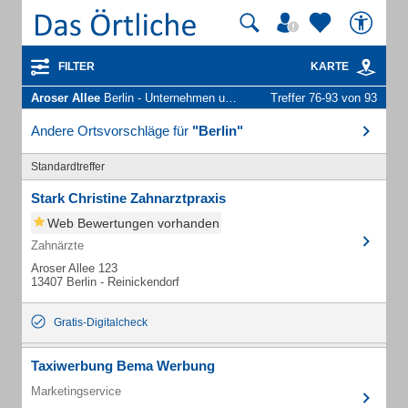
FILTER
KARTE
Aroser Allee
Berlin - Unternehmen und Personen
Treffer 76-93 von 93
Andere Ortsvorschläge für
"Berlin"
Standardtreffer
Stark Christine Zahnarztpraxis
Web Bewertungen vorhanden
Zahnärzte
Aroser Allee 123
13407 Berlin - Reinickendorf
Gratis-Digitalcheck
Taxiwerbung Bema Werbung
Marketingservice