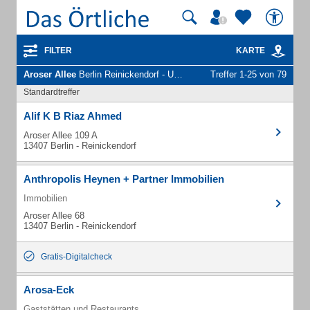
FILTER
KARTE
Aroser Allee
Berlin Reinickendorf - Unternehmen und Personen
Treffer 1-25 von 79
Standardtreffer
Alif K B Riaz Ahmed
Aroser Allee 109 A
13407 Berlin - Reinickendorf
Anthropolis Heynen + Partner Immobilien
Immobilien
Aroser Allee 68
13407 Berlin - Reinickendorf
Gratis-Digitalcheck
Arosa-Eck
Gaststätten und Restaurants