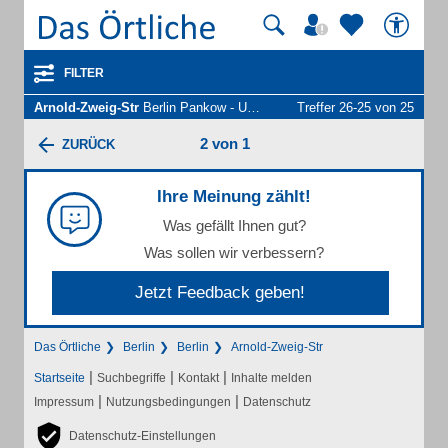
FILTER
Arnold-Zweig-Str
Berlin Pankow - Unternehmen und Personen
Treffer 26-25 von 25
2 von 1
ZURÜCK
Ihre Meinung zählt!
Was gefällt Ihnen gut?
Was sollen wir verbessern?
Jetzt Feedback geben!
Das Örtliche
Berlin
Berlin
Arnold-Zweig-Str
|
|
|
Startseite
Suchbegriffe
Kontakt
Inhalte melden
|
|
Impressum
Nutzungsbedingungen
Datenschutz
Datenschutz-Einstellungen