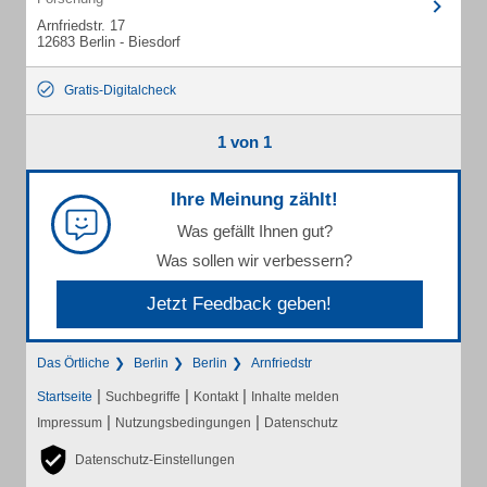
Arnfriedstr. 17
12683 Berlin - Biesdorf
Gratis-Digitalcheck
1 von 1
Ihre Meinung zählt!
Was gefällt Ihnen gut?
Was sollen wir verbessern?
Jetzt Feedback geben!
Das Örtliche
Berlin
Berlin
Arnfriedstr
|
|
|
Startseite
Suchbegriffe
Kontakt
Inhalte melden
|
|
Impressum
Nutzungsbedingungen
Datenschutz
Datenschutz-Einstellungen