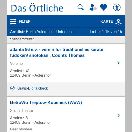
FILTER
KARTE
Arndtstr
Berlin Adlershof - Unternehmen und Personen
Treffer 1-15 von 15
Standardtreffer
atlanta 96 e.v. - verein für traditionelles karate
fudokan/ shotokan , Coohts Thomas
Vereine
Arndtstr. 41
12489 Berlin - Adlershof
Gratis-Digitalcheck
BeSoWo Treptow-Köpenick (WuW)
Sozialdienste
Arndtstr. 8
12489 Berlin - Adlershof